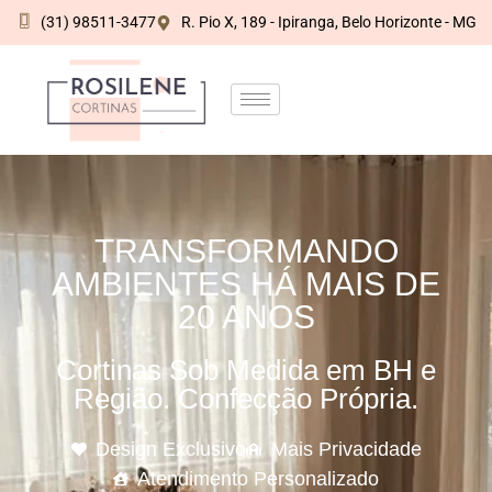
(31) 98511-3477
R. Pio X, 189 - Ipiranga, Belo Horizonte - MG
TRANSFORMANDO
AMBIENTES HÁ MAIS DE
20 ANOS
Cortinas Sob Medida em BH e
Região. Confecção Própria.
Design Exclusivo
Mais Privacidade
Atendimento Personalizado