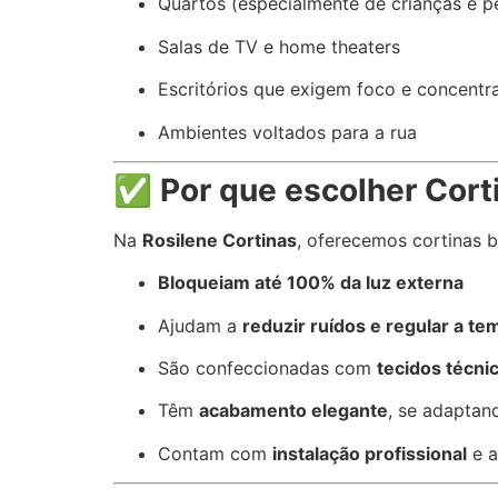
Quartos (especialmente de crianças e 
Salas de TV e home theaters
Escritórios que exigem foco e concentr
Ambientes voltados para a rua
✅
Por que escolher Cort
Na
Rosilene Cortinas
, oferecemos cortinas 
Bloqueiam até 100% da luz externa
Ajudam a
reduzir ruídos e regular a t
São confeccionadas com
tecidos técni
Têm
acabamento elegante
, se adaptan
Contam com
instalação profissional
e a