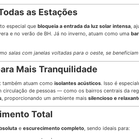
Todas as Estações
to especial que
bloqueia a entrada da luz solar intensa
, a
vera e no verão de BH. Já no inverno, atuam como uma
bar
mo salas com janelas voltadas para o oeste, se beneficia
ara Mais Tranquilidade
kout também atuam como
isolantes acústicos
. Isso é especi
circulação de pessoas — como os bairros centrais da regi
s
, proporcionando um ambiente mais
silencioso e relaxant
imento Total
bsoluta
e
escurecimento completo
, sendo ideais para: