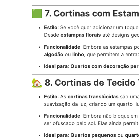
🟩
7. Cortinas com Estam
Estilo
: Se você quer adicionar um toqu
Desde
estampas florais
até designs geo
Funcionalidade
: Embora as estampas po
algodão
ou
linho
, que permitem a entra
Ideal para
:
Quartos com decoração per
🏡
8. Cortinas de Tecido
Estilo
: As
cortinas translúcidas
são uma 
suavização da luz, criando um quarto 
Funcionalidade
: Embora não bloqueiem 
ser ofuscado pelo sol. Elas ainda permi
Ideal para
:
Quartos pequenos
ou
quart