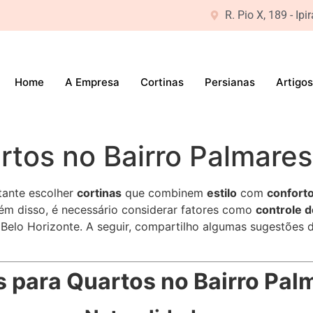
R. Pio X, 189 - Ip
Home
A Empresa
Cortinas
Persianas
Artigos
rtos no Bairro Palmares:
tante escolher
cortinas
que combinem
estilo
com
confort
Além disso, é necessário considerar fatores como
controle d
 Belo Horizonte. A seguir, compartilho algumas sugestões
 para Quartos no Bairro Pal