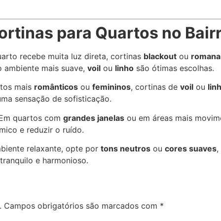
ortinas para Quartos no Bair
uarto recebe muita luz direta, cortinas
blackout
ou
romana
 o ambiente mais suave,
voil
ou
linho
são ótimas escolhas.
rtos mais
românticos
ou
femininos
, cortinas de
voil
ou
lin
ma sensação de sofisticação.
 Em quartos com
grandes janelas
ou em áreas mais movime
ico e reduzir o ruído.
mbiente relaxante, opte por
tons neutros
ou
cores suaves
tranquilo e harmonioso.
.
Campos obrigatórios são marcados com
*