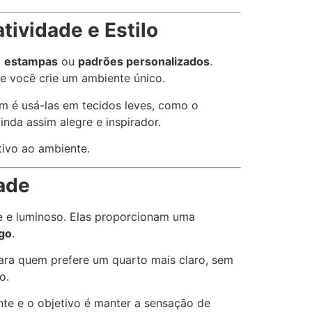
tividade e Estilo
m
estampas
ou
padrões personalizados
.
e você crie um ambiente único.
m é usá-las em tecidos leves, como o
nda assim alegre e inspirador.
tivo ao ambiente.
dade
e e luminoso. Elas proporcionam uma
go
.
para quem prefere um quarto mais claro, sem
o.
ante e o objetivo é manter a sensação de